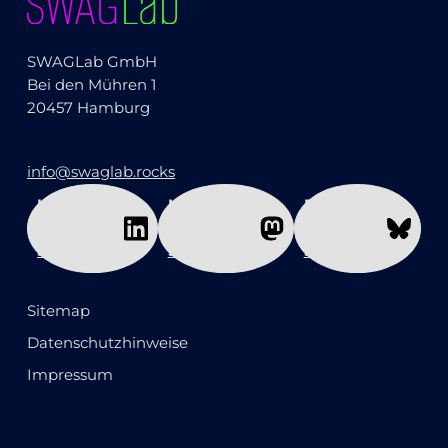
SWAGLab GmbH
Bei den Mühren 1
20457 Hamburg
info@swaglab.rocks
LinkedIn
Mastodon
Bluesky
von
von
von
SWAGLab
SWAGLab
SWAGLab
Sitemap
Datenschutzhinweise
Impressum