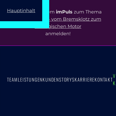
Hauptinhalt
Jetzt zu unserem
imPuls
zum Thema
ERP-Projekte – vom Bremsklotz zum
strategischen Motor
anmelden!
V
TEAM
LEISTUNGEN
KUNDEN
STORYS
KARRIERE
KONTAKT
K