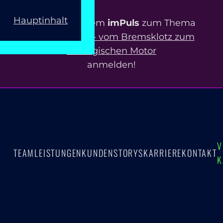
Hauptinhalt
Jetzt zu unserem
imPuls
zum Thema
ERP-Projekte – vom Bremsklotz zum
strategischen Motor
anmelden!
V
TEAM
LEISTUNGEN
KUNDEN
STORYS
KARRIERE
KONTAKT
K