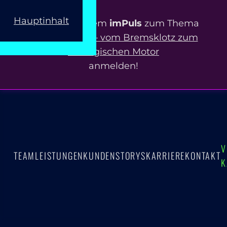
Hauptinhalt
Jetzt zu unserem
imPuls
zum Thema
ERP-Projekte – vom Bremsklotz zum
strategischen Motor
anmelden!
V
TEAM
LEISTUNGEN
KUNDEN
STORYS
KARRIERE
KONTAKT
K