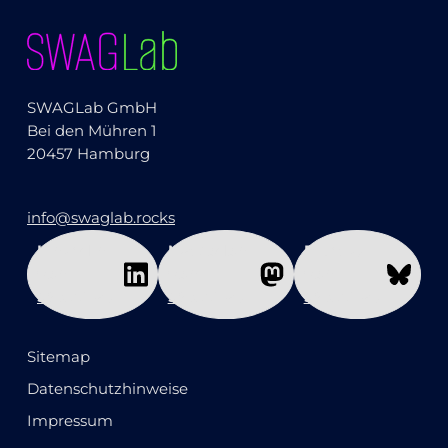
SWAGLab GmbH
Bei den Mühren 1
20457 Hamburg
info@swaglab.rocks
LinkedIn
Mastodon
Bluesky
von
von
von
SWAGLab
SWAGLab
SWAGLab
Sitemap
Datenschutzhinweise
Impressum