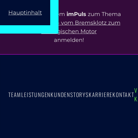
Hauptinhalt
Jetzt zu unserem
imPuls
zum Thema
ERP-Projekte – vom Bremsklotz zum
strategischen Motor
anmelden!
V
TEAM
LEISTUNGEN
KUNDEN
STORYS
KARRIERE
KONTAKT
K