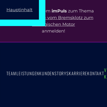
Hauptinhalt
Jetzt zu unserem
imPuls
zum Thema
ERP-Projekte – vom Bremsklotz zum
strategischen Motor
anmelden!
V
TEAM
LEISTUNGEN
KUNDEN
STORYS
KARRIERE
KONTAKT
K