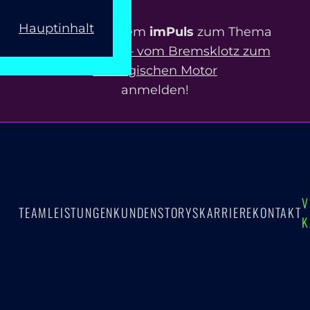
Hauptinhalt
Jetzt zu unserem
imPuls
zum Thema
ERP-Projekte – vom Bremsklotz zum
strategischen Motor
anmelden!
V
TEAM
LEISTUNGEN
KUNDEN
STORYS
KARRIERE
KONTAKT
K