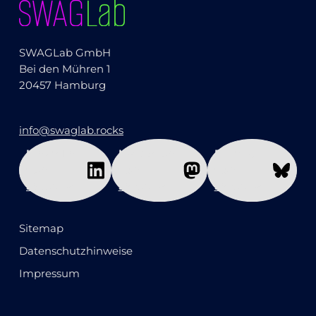
SWAGLab GmbH
Bei den Mühren 1
20457 Hamburg
info@swaglab.rocks
LinkedIn
Mastodon
Bluesky
von
von
von
SWAGLab
SWAGLab
SWAGLab
Sitemap
Datenschutzhinweise
Impressum